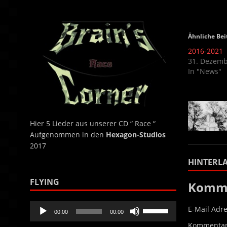
benutzen,
um
die
Ähnliche Bei
Lautstärke
2016-2021
zu
31. Dezemb
regeln.
In "News"
Hier 5 Lieder aus unserer CD “ Race “
Aufgenommen in den
Hexagon-Studios
2017
HINTERLA
FLYING
Komme
Audio-
Pfeiltasten
E-Mail Adre
00:00
00:00
Player
Hoch/Runter
Kommenta