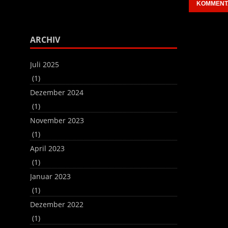
regeln.
benutzen,
um
die
Lautstärke
ARCHIV
zu
regeln.
Juli 2025
(1)
Dezember 2024
(1)
November 2023
(1)
April 2023
(1)
Januar 2023
(1)
Dezember 2022
(1)