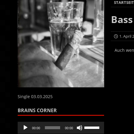
STARTSEIT
Bass
1. April
Auch wenn
Single 03.03.2025
BRAINS CORNER
Audio-
Pfeiltasten
00:00
00:00
Player
Hoch/Runter