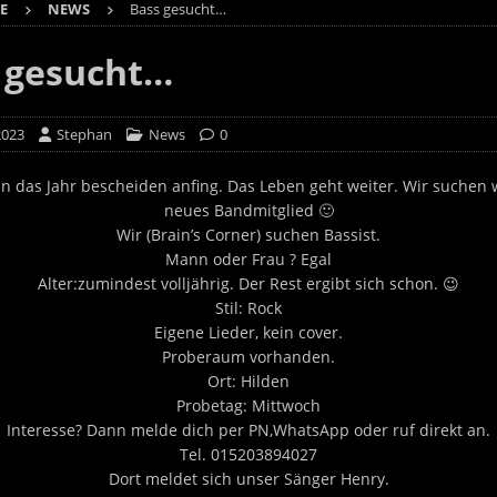
E
NEWS
Bass gesucht…
 gesucht…
 2023
Stephan
News
0
 das Jahr bescheiden anfing. Das Leben geht weiter. Wir suchen 
neues Bandmitglied 🙂
Wir (Brain’s Corner) suchen Bassist.
Mann oder Frau ? Egal
Alter:zumindest volljährig. Der Rest ergibt sich schon. 😉
Stil: Rock
Eigene Lieder, kein cover.
Proberaum vorhanden.
Ort: Hilden
Probetag: Mittwoch
Interesse? Dann melde dich per PN,WhatsApp oder ruf direkt an.
Tel. 015203894027
Dort meldet sich unser Sänger Henry.