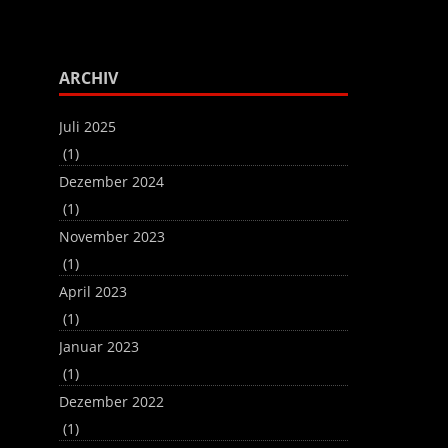
regeln.
benutzen,
um
die
Lautstärke
ARCHIV
zu
regeln.
Juli 2025
(1)
Dezember 2024
(1)
November 2023
(1)
April 2023
(1)
Januar 2023
(1)
Dezember 2022
(1)