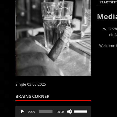
STARTSEIT
Medi
Willkom
ein
Welcome to
Single 03.03.2025
BRAINS CORNER
Audio-
Pfeiltasten
00:00
00:00
Player
Hoch/Runter