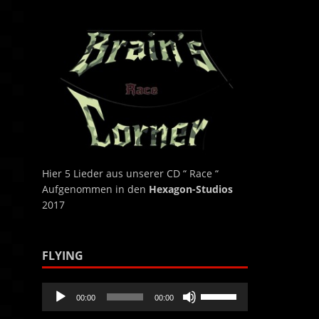
benutzen,
um
die
Lautstärke
zu
regeln.
Hier 5 Lieder aus unserer CD “ Race “
Aufgenommen in den
Hexagon-Studios
2017
FLYING
Audio-
Pfeiltasten
00:00
00:00
Player
Hoch/Runter