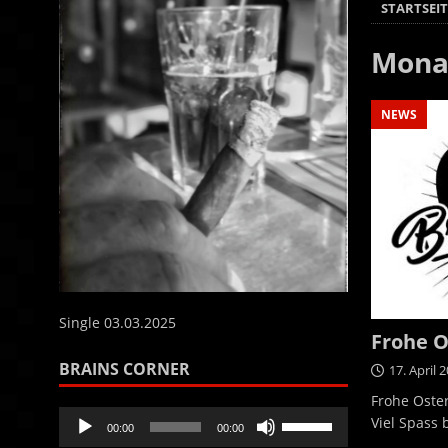
STARTSEIT
Mona
NEWS
Single 03.03.2025
Frohe O
BRAINS CORNER
17. April 
Frohe Oste
Audio-
Pfeiltasten
Viel Spass
00:00
00:00
Player
Hoch/Runter