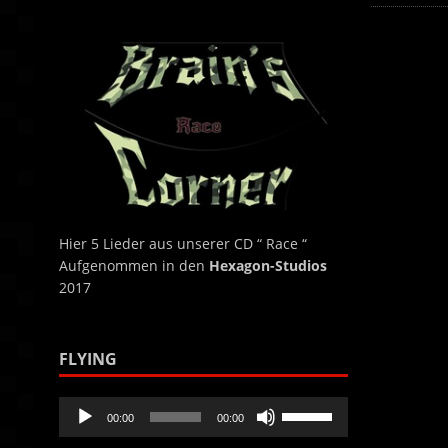
benutzen,
um
die
Lautstärke
zu
regeln.
Hier 5 Lieder aus unserer CD “ Race “
Aufgenommen in den
Hexagon-Studios
2017
FLYING
Audio-
Pfeiltasten
00:00
00:00
Player
Hoch/Runter