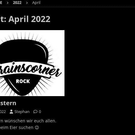
E
2022
April
t:
April 2022
stern
2022
Stephan
0
rn wünschen wir euch allen.
 beim Eier suchen 😉