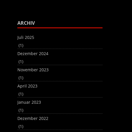
regeln.
benutzen,
um
die
Lautstärke
ARCHIV
zu
regeln.
Juli 2025
(1)
Dezember 2024
(1)
November 2023
(1)
April 2023
(1)
Januar 2023
(1)
Dezember 2022
(1)