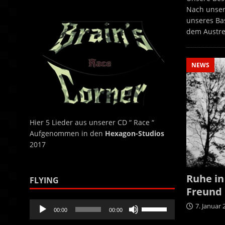
benutzen,
Nach unser
um
unseres Ba
die
dem Austr
Lautstärke
zu
regeln.
NEWS
Hier 5 Lieder aus unserer CD “ Race “
Aufgenommen in den
Hexagon-Studios
2017
Ruhe in
FLYING
Freund
Audio-
Pfeiltasten
7. Januar 
00:00
00:00
Player
Hoch/Runter