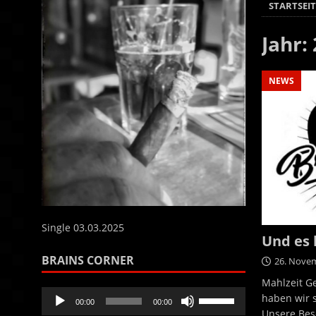
STARTSEIT
Jahr:
NEWS
Single 03.03.2025
Und es 
BRAINS CORNER
26. Nove
Mahlzeit G
Audio-
Pfeiltasten
haben wir s
00:00
00:00
Player
Hoch/Runter
Unsere Bese