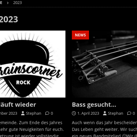
E
2023
2023
NEWS
läuft wieder
Bass gesucht…
mber 2023
Stephan
0
1. April 2023
Stephan
0
emeinde. Zum Ende des Jahres
Auch wenn das Jahr bescheiden
ehr gute Neuigkeiten für euch.
Das Leben geht weiter. Wir suc
tzung ist wieder vollständig.
ein neues Bandmitglied 🙂Wir (B