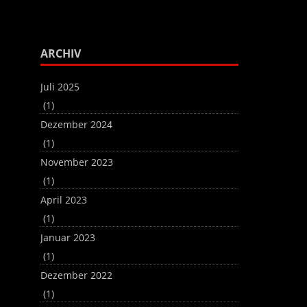
regeln.
benutzen,
um
die
Lautstärke
ARCHIV
zu
regeln.
Juli 2025
(1)
Dezember 2024
(1)
November 2023
(1)
April 2023
(1)
Januar 2023
(1)
Dezember 2022
(1)